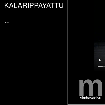
KALARIPPAYATTU
...
m
simhavadivu