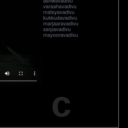
ashwavadivu
varaahavadivu
matsyavadivu
kukkudavadivu
marjaaravadivu
sarpavadivu
mayooravadivu
c