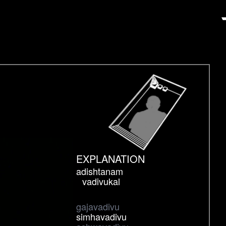
EXPLANATION
adishtanam
vadivukal
gajavadivu
simhavadivu